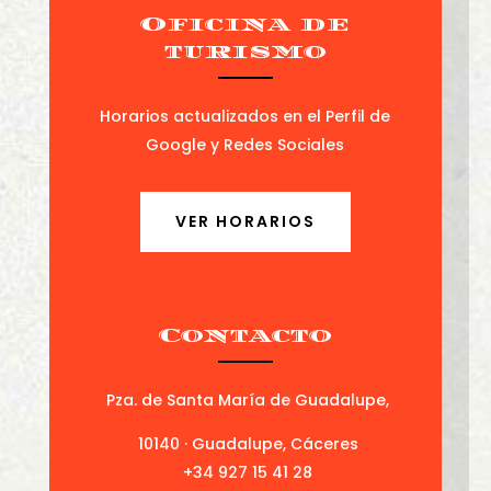
Oficina de
turismo
Horarios actualizados en el Perfil de
Google y Redes Sociales
VER HORARIOS
Contacto
Pza. de Santa María de Guadalupe,
10140 · Guadalupe, Cáceres
+34 927 15 41 28