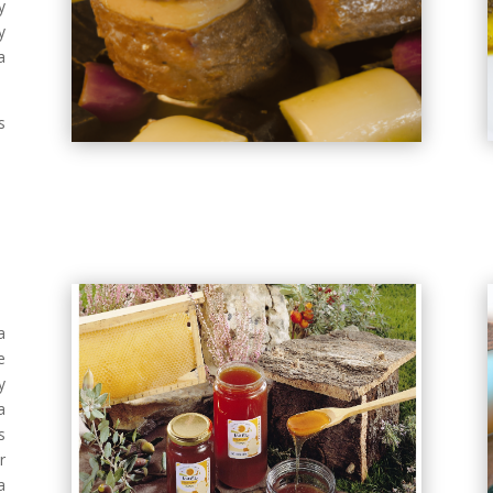
y
y
a
s
a
e
y
a
s
r
a