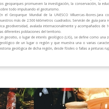
los geoparques promueven la investigación, la conservación, la educ
sobre todo impulsando el geoturismo.
En el Geoparque Mundial de la UNESCO Villuercas-Ibores-Jara c
nuestros más de 2.500 kilómetros cuadrados. Servirán de guía para rec
rica geodiversidad, avalada internacionalmente y acompañados de 10
las diferentes poblaciones del territorio.
Un geositio, o lugar de interés geológico (LIG), se define como una
geológico de un lugar o región y que muestra una o varias caracte
historia geológica de dicha región, desde fósiles o fallas a pinturas ru