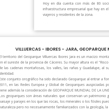
Hoy en día cuenta con más de 80 socio
infraestructura empresarial que hay en e
viajeros y residentes de la zona.
VILLUERCAS - IBORES - JARA, GEOPARQUE
El territorio del Geoparque Villuercas Ibores Jara es un macizo mon
en el sureste de la provincia de Cáceres. Su mayor altura es el “Risco 
de las cadenas montañosas, los valles, las rañas y Guadalupe, al 
identidad.
Este conjunto orográfico ha sido declarado Geoparque al entrar a fo
2011, en las Redes Europea y Global de Geoparques auspiciadas 
tiene además la consideración de GEOPARQUE MUNDIAL DE LA UN
Los geoparques son áreas naturales que conservan un patrimonio ge
paisaje y parajes en los que las rocas, los minerales o los fósiles pue
naturaleza pero no necesariamente familiarizados con la geología, la 