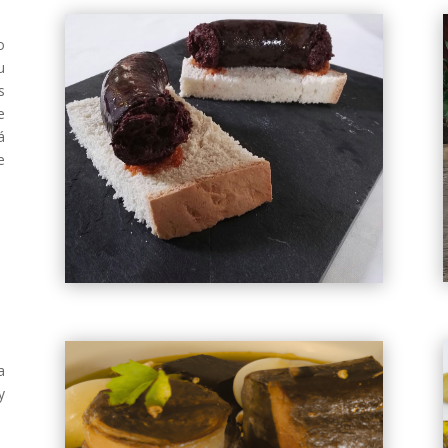
o
u
s
e
á
e
a
y