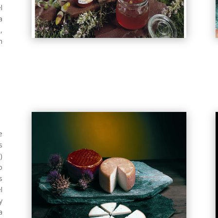
l
a
,
n
e
s
)
o
s
l
y
a