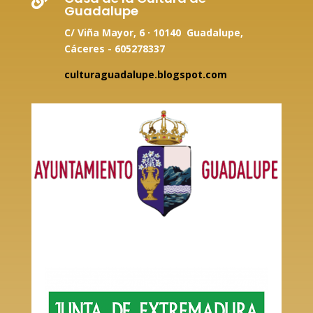

Guadalupe
C/ Viña Mayor, 6 · 10140 Guadalupe,
Cáceres - 605278337
culturaguadalupe.blogspot.com