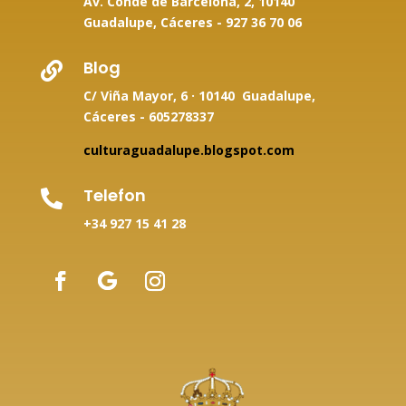
Av. Conde de Barcelona, 2, 10140
Guadalupe, Cáceres -
927 36 70 06
Blog

C/ Viña Mayor, 6 · 10140 Guadalupe,
Cáceres - 605278337
culturaguadalupe.blogspot.com
Telefon

+34
927 15 41 28