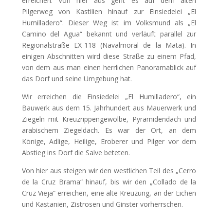
erreichen. Von hier aus geht es auf dem alten
Pilgerweg von Kastilien hinauf zur Einsiedelei „El
Humilladero“. Dieser Weg ist im Volksmund als „El
Camino del Agua“ bekannt und verläuft parallel zur
Regionalstraße EX-118 (Navalmoral de la Mata). In
einigen Abschnitten wird diese Straße zu einem Pfad,
von dem aus man einen herrlichen Panoramablick auf
das Dorf und seine Umgebung hat.
Wir erreichen die Einsiedelei „El Humilladero“, ein
Bauwerk aus dem 15. Jahrhundert aus Mauerwerk und
Ziegeln mit Kreuzrippengewölbe, Pyramidendach und
arabischem Ziegeldach. Es war der Ort, an dem
Könige, Adlige, Heilige, Eroberer und Pilger vor dem
Abstieg ins Dorf die Salve beteten.
Von hier aus steigen wir den westlichen Teil des „Cerro
de la Cruz Brama“ hinauf, bis wir den „Collado de la
Cruz Vieja“ erreichen, eine alte Kreuzung, an der Eichen
und Kastanien, Zistrosen und Ginster vorherrschen.