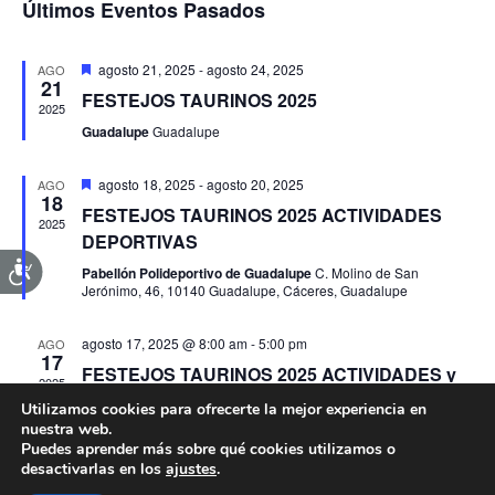
vis
búsqu
Últimos Eventos Pasados
la
de
y
fecha.
Eve
vistas
Destacado
agosto 21, 2025
-
agosto 24, 2025
AGO
21
de
FESTEJOS TAURINOS 2025
2025
Evento
Guadalupe
Guadalupe
Destacado
agosto 18, 2025
-
agosto 20, 2025
AGO
18
FESTEJOS TAURINOS 2025 ACTIVIDADES
2025
DEPORTIVAS
Pabellón Polideportivo de Guadalupe
C. Molino de San
Jerónimo, 46, 10140 Guadalupe, Cáceres, Guadalupe
agosto 17, 2025 @ 8:00 am
-
5:00 pm
AGO
17
FESTEJOS TAURINOS 2025 ACTIVIDADES y
2025
PROGRAMACIÓN
Utilizamos cookies para ofrecerte la mejor experiencia en
nuestra web.
Puedes aprender más sobre qué cookies utilizamos o
desactivarlas en los
ajustes
.