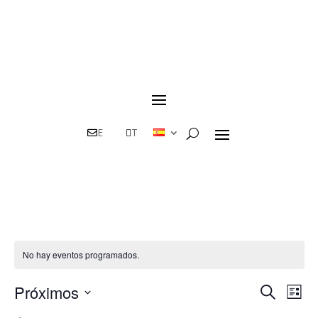
E
T
No hay eventos programados.
Navega
Na
Próximos
Buscar
Lista
de
de
Selecciona