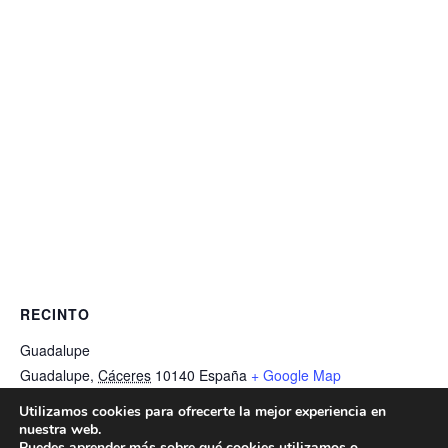
RECINTO
Guadalupe
Guadalupe
,
Cáceres
10140
España
+ Google Map
Teléfono
Utilizamos cookies para ofrecerte la mejor experiencia en
927367006
nuestra web.
Puedes aprender más sobre qué cookies utilizamos o