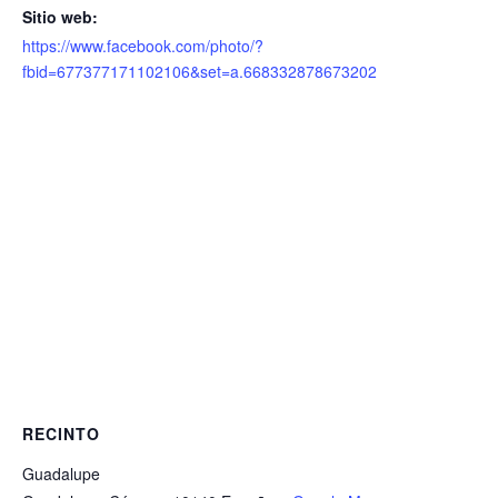
Sitio web:
https://www.facebook.com/photo/?
fbid=677377171102106&set=a.668332878673202
RECINTO
Guadalupe