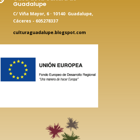
Guadalupe
C/ Viña Mayor, 6 · 10140 Guadalupe,
Cáceres - 605278337
culturaguadalupe.blogspot.com