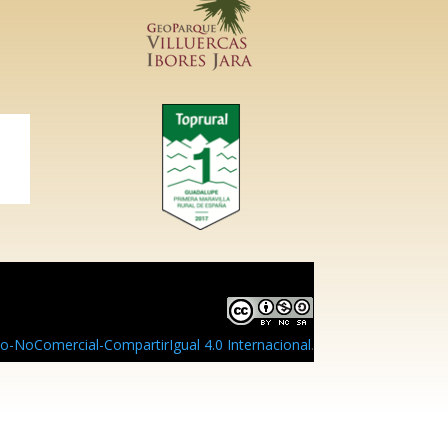
-NoComercial-CompartirIgual 4.0 Internacional
.