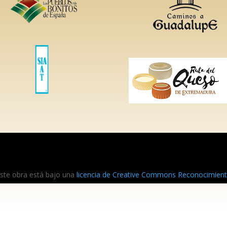
ste obra está bajo una
licencia de Creative Commons Reconocimiento