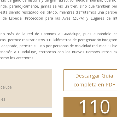
rrido cargado de historia y de gran atractivo medioambiental, que no
 donde, paradójicamente, jamás se vio un tren, sino que también pe
 está siendo rescatado del olvido, mientras disfrutamos una perspe
s de Especial Protección para las Aves (ZEPA) y Lugares de In
 uno más de la red de Caminos a Guadalupe, pues aunándolo co
rcas, permite realizar estos 110 kilómetros de peregrinación íntegra
ero adaptado, permite su uso por personas de movilidad reducida. Si bi
grinación a Guadalupe, entroncan con los nuevos tiempos introduc
como los anteriores.
Descargar Guía
completa en PDF
adalupe
110
.es