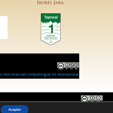
-NoComercial-CompartirIgual 4.0 Internacional
.
ve Commons Reconocimiento-SinObraDerivada 4.0 Internacional
.
Aceptar