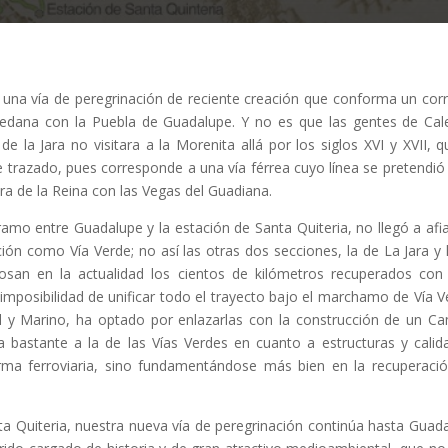
 una vía de peregrinación de reciente creación que conforma un cor
oledana con la Puebla de Guadalupe. Y no es que las gentes de Cal
la Jara no visitara a la Morenita allá por los siglos XVI y XVII, q
e trazado, pues corresponde a una vía férrea cuyo línea se pretendió 
vera de la Reina con las Vegas del Guadiana.
tramo entre Guadalupe y la estación de Santa Quiteria, no llegó a afi
ón como Vía Verde; no así las otras dos secciones, la de La Jara y 
rosan en la actualidad los cientos de kilómetros recuperados con
imposibilidad de unificar todo el trayecto bajo el marchamo de Vía V
l y Marino, ha optado por enlazarlas con la construcción de un C
ja bastante a la de las Vías Verdes en cuanto a estructuras y calid
orma ferroviaria, sino fundamentándose más bien en la recuperaci
ta Quiteria, nuestra nueva vía de peregrinación continúa hasta Guad