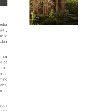
redor
era y
ue lo
abrir
anzar
la de
 este
erde,
amino
ades,
ón de
alupe