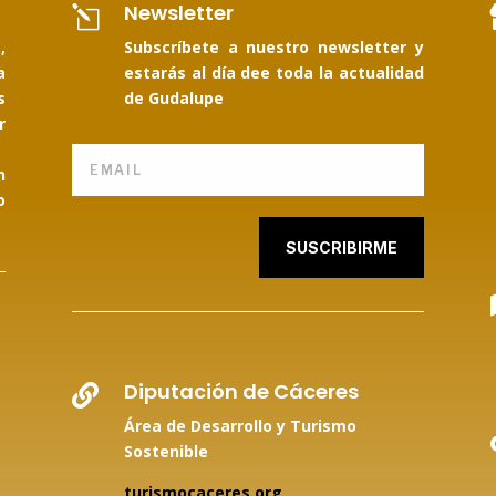
Newsletter
l
,
Subscríbete a nuestro newsletter y
a
estarás al día dee toda la actualidad
s
de Gudalupe
r
n
o
SUSCRIBIRME
Diputación de Cáceres

Área de Desarrollo y Turismo
Sostenible
turismocaceres.org