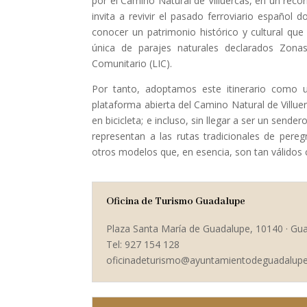
por el Camino Natural de Villuercas, en un reco
invita a revivir el pasado ferroviario español
conocer un patrimonio histórico y cultural que
única de parajes naturales declarados Zona
Comunitario (LIC).
Por tanto, adoptamos este itinerario como
plataforma abierta del Camino Natural de Villue
en bicicleta; e incluso, sin llegar a ser un send
representan a las rutas tradicionales de pere
otros modelos que, en esencia, son tan válidos 
Oficina de Turismo Guadalupe
Plaza Santa María de Guadalupe, 10140 · Gu
Tel: 927 154 128
oficinadeturismo@ayuntamientodeguadalupe