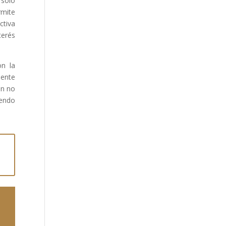
 sólo
rmite
ctiva
terés
n la
mente
en no
iendo