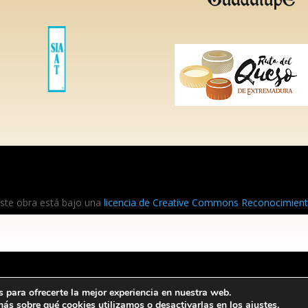
ste obra está bajo una
licencia de Creative Commons Reconocimiento
 para ofrecerte la mejor experiencia en nuestra web.
Este obra está bajo una
licencia de Creati
ás sobre qué cookies utilizamos o desactivarlas en los
ajustes
.