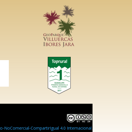
-NoComercial-CompartirIgual 4.0 Internacional
.