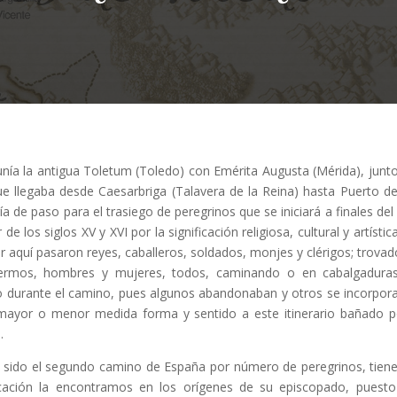
nía la antigua Toletum (Toledo) con Emérita Augusta (Mérida), junt
ue llegaba desde Caesarbriga (Talavera de la Reina) hasta Puerto d
ía de paso para el trasiego de peregrinos que se iniciará a finales del 
e los siglos XV y XVI por la significación religiosa, cultural y artístic
r aquí pasaron reyes, caballeros, soldados, monjes y clérigos; trovad
fermos, hombres y mujeres, todos, caminando o en cabalgadura
do durante el camino, pues algunos abandonaban y otros se incorpor
mayor o menor medida forma y sentido a este itinerario bañado p
.
 sido el segundo camino de España por número de peregrinos, tien
ficación la encontramos en los orígenes de su episcopado, puest