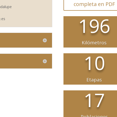
completa en PDF
adalupe
196
.es
Kilómetros
10
Etapas
17
Poblaciones