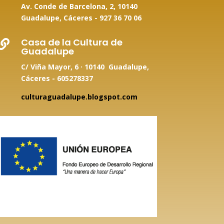
Av. Conde de Barcelona, 2, 10140
Guadalupe, Cáceres -
927 36 70 06
Casa de la Cultura de

Guadalupe
C/ Viña Mayor, 6 · 10140 Guadalupe,
Cáceres - 605278337
culturaguadalupe.blogspot.com