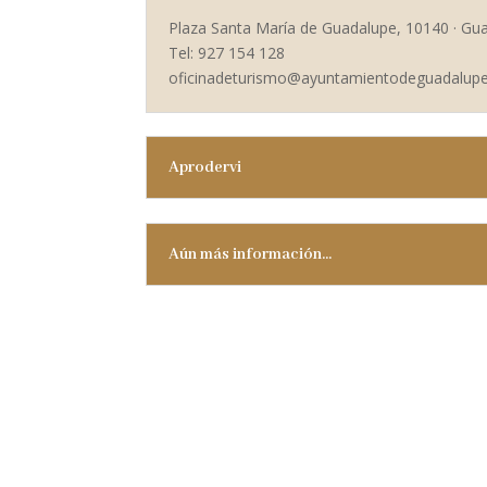
Plaza Santa María de Guadalupe, 10140 · Gu
Tel: 927 154 128
oficinadeturismo@ayuntamientodeguadalupe
Aprodervi
Aún más información...