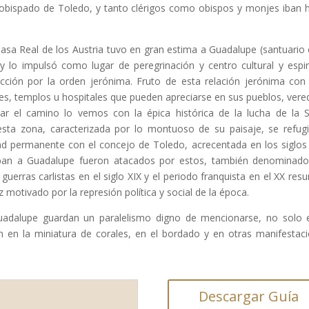
zobispado de Toledo, y tanto clérigos como obispos y monjes iban 
sa Real de los Austria tuvo en gran estima a Guadalupe (santuario 
lo impulsó como lugar de peregrinación y centro cultural y espiri
lección por la orden jerónima. Fruto de esta relación jerónima con
es, templos u hospitales que pueden apreciarse en sus pueblos, vere
zar el camino lo vemos con la épica histórica de la lucha de la 
sta zona, caracterizada por lo montuoso de su paisaje, se refug
ad permanente con el concejo de Toledo, acrecentada en los siglos
aban a Guadalupe fueron atacados por estos, también denominad
erras carlistas en el siglo XIX y el periodo franquista en el XX resur
motivado por la represión política y social de la época.
Guadalupe guardan un paralelismo digno de mencionarse, no solo 
n en la miniatura de corales, en el bordado y en otras manifestac
Descargar Guía