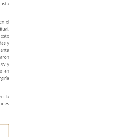
hasta
en el
tual.
 este
das y
Santa
iaron
 XV y
os en
giría
en la
iones