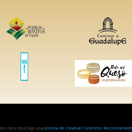
ste obra está bajo una
licencia de Creative Commons Reconocimiento