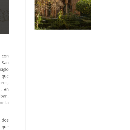
o con
e San
siglo
a que
ores,
s, en
aban,
or la
e dos
o que