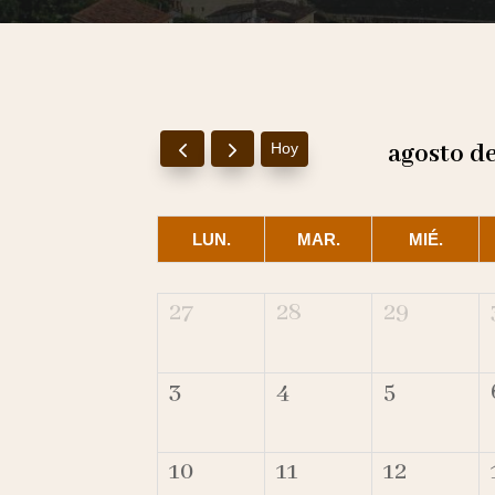
agosto d
Hoy
LUN.
MAR.
MIÉ.
27
28
29
3
4
5
10
11
12