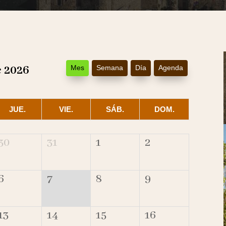
e 2026
Mes
Semana
Día
Agenda
JUE.
VIE.
SÁB.
DOM.
30
31
1
2
6
7
8
9
13
14
15
16