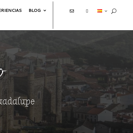
ERIENCIAS
BLOG
E
T
o
Guadalupe