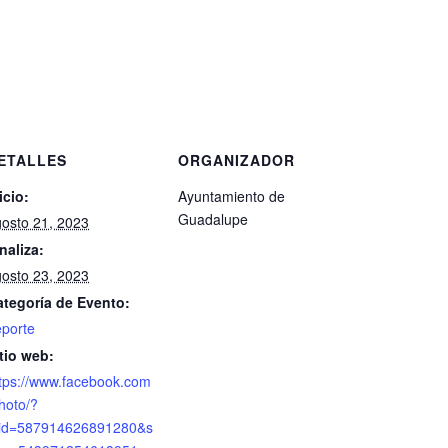
ETALLES
ORGANIZADOR
icio:
Ayuntamiento de
Guadalupe
osto 21, 2023
naliza:
osto 23, 2023
ategoría de Evento:
porte
tio web:
tps://www.facebook.com
hoto/?
bid=587914626891280&s