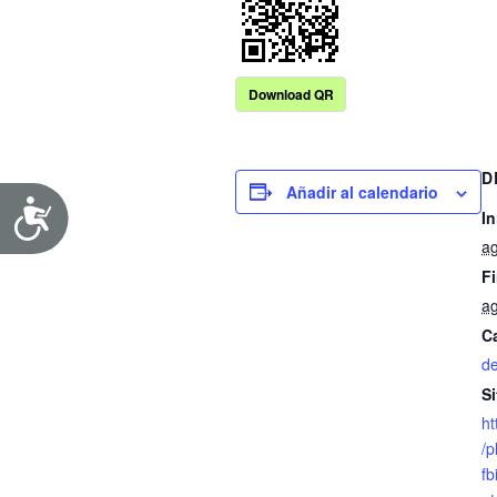
Download QR
D
Añadir al calendario
In
ag
Fi
ag
C
de
Si
ht
/p
f