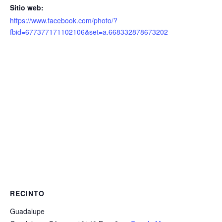
Sitio web:
https://www.facebook.com/photo/?
fbid=677377171102106&set=a.668332878673202
RECINTO
Guadalupe