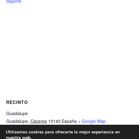
deporte
RECINTO
Guadalupe
Guadalupe
,
Cáceres
10140
España
+ Google Map
Teléfono
Utilizamos cookies para ofrecerte la mejor experiencia en
927367006
nuestra web.